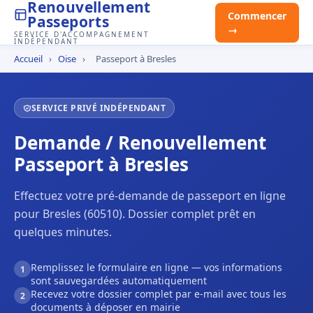
Renouvellement
Commencer
Passeports
→
SERVICE D'ACCOMPAGNEMENT
INDÉPENDANT
Accueil
›
Oise
›
Passeport à Bresles
SERVICE PRIVÉ INDÉPENDANT
Demande / Renouvellement
Passeport à Bresles
Effectuez votre pré-demande de passeport en ligne
pour Bresles (60510). Dossier complet prêt en
quelques minutes.
Remplissez le formulaire en ligne — vos informations
1
sont sauvegardées automatiquement
Recevez votre dossier complet par e-mail avec tous les
2
documents à déposer en mairie