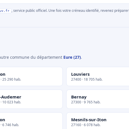
, service public officiel. Une fois votre créneau identifié, revenez prépa
uv.fr
e autre commune du département
Eure (27)
.
non
Louviers
· 25 290 hab.
27400 · 18 705 hab.
t-Audemer
Bernay
· 10 023 hab.
27300 · 9 765 hab.
lon
Mesnils-sur-Iton
· 6 746 hab.
27160 · 6 078 hab.