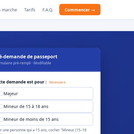
 marche
Tarifs
F.A.Q.
Commencer →
é-demande de passeport
mulaire pré-rempli · Modifiable
tte demande est pour :
Nécessaire
Majeur
Mineur de 15 à 18 ans
Mineur de moins de 15 ans
r une personne qui a 15 ans, cocher "Mineur (15–18