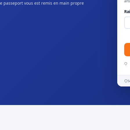
ans
e passeport vous est remis en main propre
Ra
S