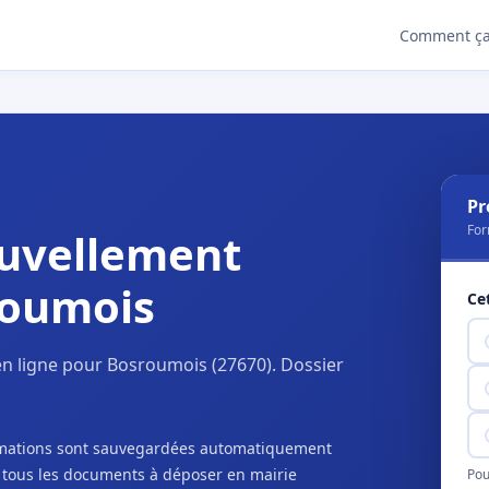
Comment ça
Pr
For
uvellement
roumois
Ce
n ligne pour Bosroumois (27670). Dossier
ormations sont sauvegardées automatiquement
c tous les documents à déposer en mairie
Pou