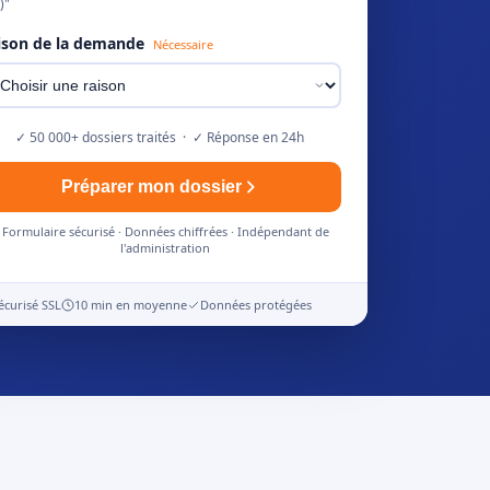
)"
ison de la demande
Nécessaire
✓ 50 000+ dossiers traités · ✓ Réponse en 24h
Préparer mon dossier
Formulaire sécurisé · Données chiffrées · Indépendant de
l'administration
écurisé SSL
10 min en moyenne
Données protégées