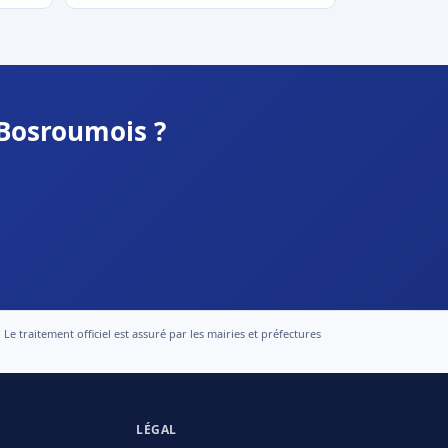
 Bosroumois ?
 traitement officiel est assuré par les mairies et préfectures
LÉGAL