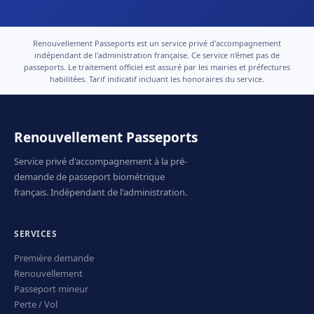
Renouvellement Passeports est un service privé d'accompagnement
indépendant de l'administration française. Ce service n'émet pas de
passeports. Le traitement officiel est assuré par les mairies et préfectures
habilitées. Tarif indicatif incluant les honoraires du service.
Renouvellement Passeports
Service privé d'accompagnement à la pré-
demande de passeport biométrique
français. Indépendant de l'administration.
SERVICES
Première demande
Renouvellement
Passeport mineur
Perte / Vol