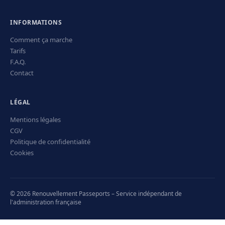
INFORMATIONS
Comment ça marche
Tarifs
F.A.Q.
Contact
LÉGAL
Mentions légales
CGV
Politique de confidentialité
Cookies
© 2026 Renouvellement Passeports – Service indépendant de
l'administration française