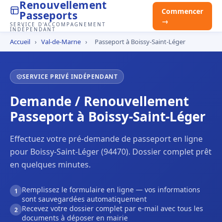
Renouvellement
Commencer
Passeports
→
SERVICE D'ACCOMPAGNEMENT
INDÉPENDANT
Accueil
›
Val-de-Marne
›
Passeport à Boissy-Saint-Léger
SERVICE PRIVÉ INDÉPENDANT
Demande / Renouvellement
Passeport à Boissy-Saint-Léger
Effectuez votre pré-demande de passeport en ligne
pour Boissy-Saint-Léger (94470). Dossier complet prêt
en quelques minutes.
Remplissez le formulaire en ligne — vos informations
1
sont sauvegardées automatiquement
Recevez votre dossier complet par e-mail avec tous les
2
documents à déposer en mairie