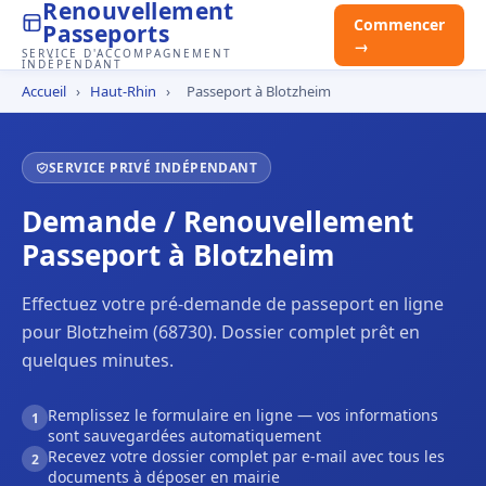
Renouvellement
Commencer
Passeports
→
SERVICE D'ACCOMPAGNEMENT
INDÉPENDANT
Accueil
›
Haut-Rhin
›
Passeport à Blotzheim
SERVICE PRIVÉ INDÉPENDANT
Demande / Renouvellement
Passeport à Blotzheim
Effectuez votre pré-demande de passeport en ligne
pour Blotzheim (68730). Dossier complet prêt en
quelques minutes.
Remplissez le formulaire en ligne — vos informations
1
sont sauvegardées automatiquement
Recevez votre dossier complet par e-mail avec tous les
2
documents à déposer en mairie