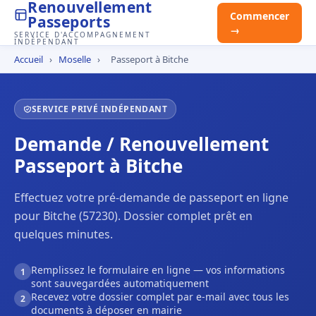
Renouvellement
Commencer
Passeports
→
SERVICE D'ACCOMPAGNEMENT
INDÉPENDANT
Accueil
›
Moselle
›
Passeport à Bitche
SERVICE PRIVÉ INDÉPENDANT
Demande / Renouvellement
Passeport à Bitche
Effectuez votre pré-demande de passeport en ligne
pour Bitche (57230). Dossier complet prêt en
quelques minutes.
Remplissez le formulaire en ligne — vos informations
1
sont sauvegardées automatiquement
Recevez votre dossier complet par e-mail avec tous les
2
documents à déposer en mairie