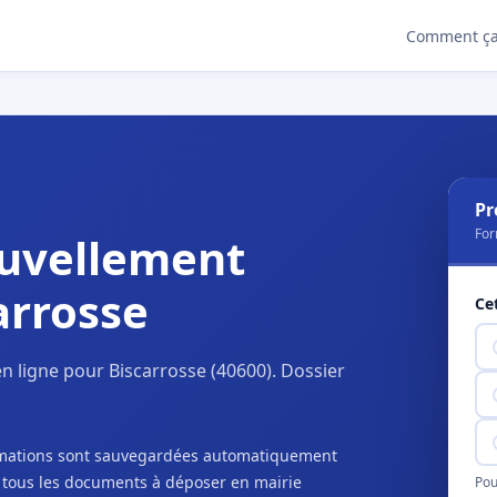
Comment ça
Pr
For
uvellement
arrosse
Ce
 ligne pour Biscarrosse (40600). Dossier
ormations sont sauvegardées automatiquement
c tous les documents à déposer en mairie
Pou