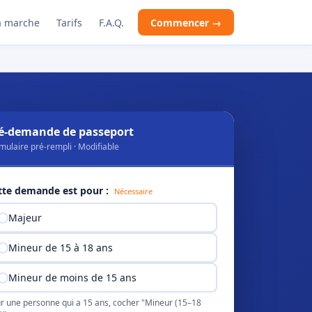
 marche
Tarifs
F.A.Q.
Commencer →
é-demande de passeport
mulaire pré-rempli · Modifiable
tte demande est pour :
Nécessaire
Majeur
Mineur de 15 à 18 ans
Mineur de moins de 15 ans
r une personne qui a 15 ans, cocher "Mineur (15–18