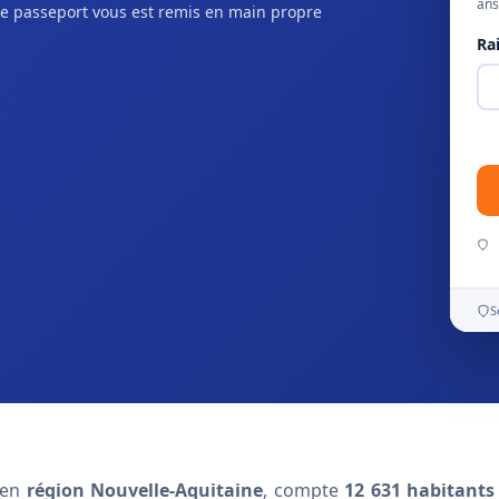
ans
e passeport vous est remis en main propre
Ra
S
en
région Nouvelle-Aquitaine
, compte
12 631 habitants