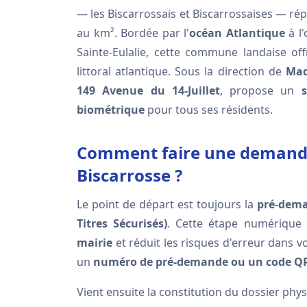
— les Biscarrossais et Biscarrossaises — rép
au km². Bordée par l'
océan Atlantique
à l'
Sainte-Eulalie, cette commune landaise of
littoral atlantique. Sous la direction de
Mad
149 Avenue du 14-Juillet
, propose un
biométrique
pour tous ses résidents.
Comment faire une demande 
Biscarrosse ?
Le point de départ est toujours la
pré-dema
Titres Sécurisés)
. Cette étape numérique
mairie
et réduit les risques d'erreur dans v
un
numéro de pré-demande ou un code Q
Vient ensuite la constitution du dossier phy