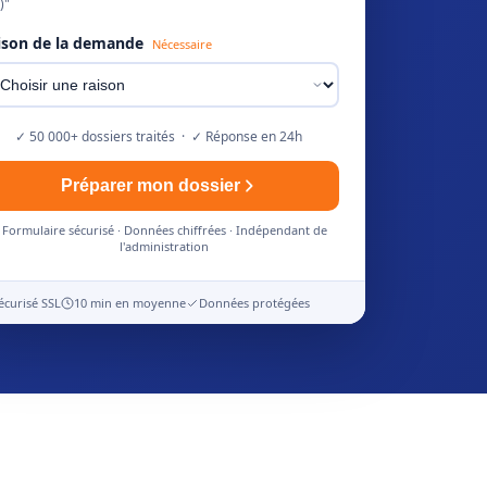
)"
ison de la demande
Nécessaire
✓ 50 000+ dossiers traités · ✓ Réponse en 24h
Préparer mon dossier
Formulaire sécurisé · Données chiffrées · Indépendant de
l'administration
écurisé SSL
10 min en moyenne
Données protégées