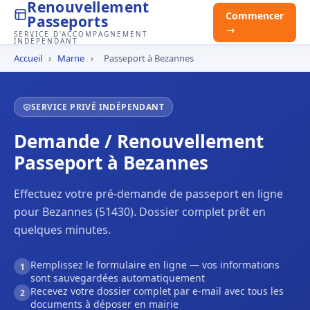
Renouvellement
Commencer
Passeports
→
SERVICE D'ACCOMPAGNEMENT
INDÉPENDANT
Accueil
›
Marne
›
Passeport à Bezannes
SERVICE PRIVÉ INDÉPENDANT
Demande / Renouvellement
Passeport à Bezannes
Effectuez votre pré-demande de passeport en ligne
pour Bezannes (51430). Dossier complet prêt en
quelques minutes.
Remplissez le formulaire en ligne — vos informations
1
sont sauvegardées automatiquement
Recevez votre dossier complet par e-mail avec tous les
2
documents à déposer en mairie