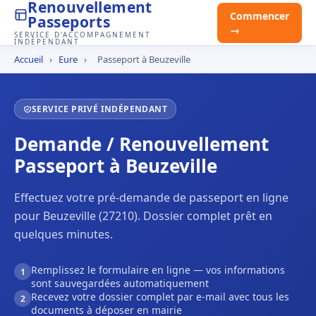
Renouvellement
Commencer
Passeports
→
SERVICE D'ACCOMPAGNEMENT
INDÉPENDANT
Accueil
›
Eure
›
Passeport à Beuzeville
SERVICE PRIVÉ INDÉPENDANT
Demande / Renouvellement
Passeport à Beuzeville
Effectuez votre pré-demande de passeport en ligne
pour Beuzeville (27210). Dossier complet prêt en
quelques minutes.
Remplissez le formulaire en ligne — vos informations
1
sont sauvegardées automatiquement
Recevez votre dossier complet par e-mail avec tous les
2
documents à déposer en mairie