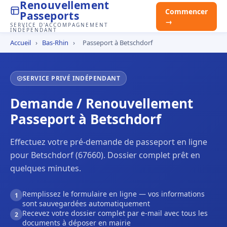
Renouvellement
Commencer
Passeports
→
SERVICE D'ACCOMPAGNEMENT
INDÉPENDANT
Accueil
›
Bas-Rhin
›
Passeport à Betschdorf
SERVICE PRIVÉ INDÉPENDANT
Demande / Renouvellement
Passeport à Betschdorf
Effectuez votre pré-demande de passeport en ligne
pour Betschdorf (67660). Dossier complet prêt en
quelques minutes.
Remplissez le formulaire en ligne — vos informations
1
sont sauvegardées automatiquement
Recevez votre dossier complet par e-mail avec tous les
2
documents à déposer en mairie