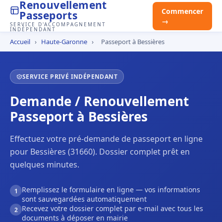
Renouvellement
Commencer
Passeports
→
SERVICE D'ACCOMPAGNEMENT
INDÉPENDANT
Accueil
›
Haute-Garonne
›
Passeport à Bessières
SERVICE PRIVÉ INDÉPENDANT
Demande / Renouvellement
Passeport à Bessières
Effectuez votre pré-demande de passeport en ligne
pour Bessières (31660). Dossier complet prêt en
quelques minutes.
Remplissez le formulaire en ligne — vos informations
1
sont sauvegardées automatiquement
Recevez votre dossier complet par e-mail avec tous les
2
documents à déposer en mairie