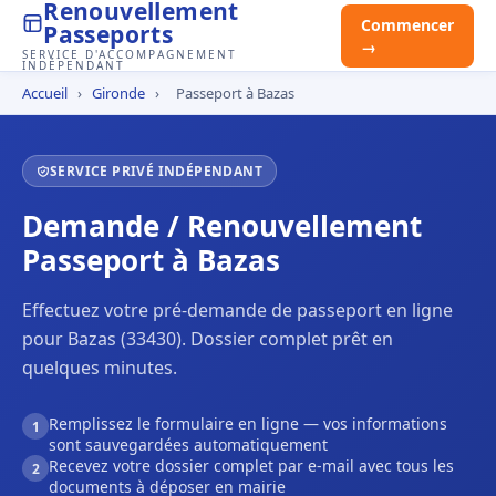
Renouvellement
Commencer
Passeports
→
SERVICE D'ACCOMPAGNEMENT
INDÉPENDANT
Accueil
›
Gironde
›
Passeport à Bazas
SERVICE PRIVÉ INDÉPENDANT
Demande / Renouvellement
Passeport à Bazas
Effectuez votre pré-demande de passeport en ligne
pour Bazas (33430). Dossier complet prêt en
quelques minutes.
Remplissez le formulaire en ligne — vos informations
1
sont sauvegardées automatiquement
Recevez votre dossier complet par e-mail avec tous les
2
documents à déposer en mairie