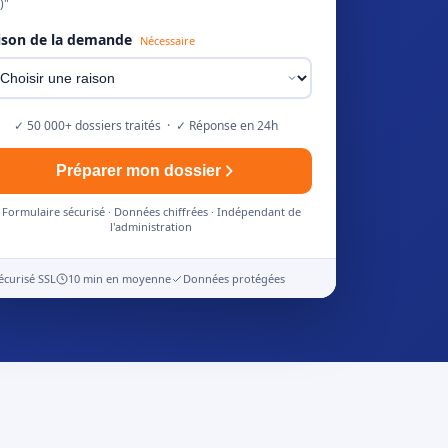
)"
ison de la demande
Nécessaire
✓ 50 000+ dossiers traités · ✓ Réponse en 24h
Préparer mon dossier
Formulaire sécurisé · Données chiffrées · Indépendant de
l'administration
écurisé SSL
10 min en moyenne
Données protégées