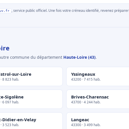
, service public officiel. Une fois votre créneau identifié, revenez prépa
uv.fr
ire
e autre commune du département
Haute-Loire (43)
.
strol-sur-Loire
Yssingeaux
· 8 823 hab.
43200 · 7 415 hab.
te-Sigolène
Brives-Charensac
· 6 097 hab.
43700 · 4 244 hab.
t-Didier-en-Velay
Langeac
· 3 523 hab.
43300 · 3 499 hab.