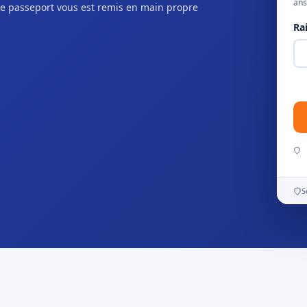
ans
e passeport vous est remis en main propre
Ra
S