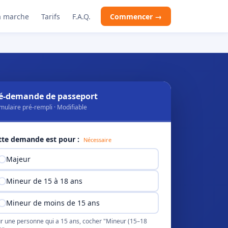
 marche
Tarifs
F.A.Q.
Commencer →
é-demande de passeport
mulaire pré-rempli · Modifiable
tte demande est pour :
Nécessaire
Majeur
Mineur de 15 à 18 ans
Mineur de moins de 15 ans
r une personne qui a 15 ans, cocher "Mineur (15–18