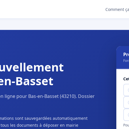
Comment ça
Pr
For
uvellement
en-Basset
Ce
n ligne pour Bas-en-Basset (43210). Dossier
ormations sont sauvegardées automatiquement
c tous les documents à déposer en mairie
Pou