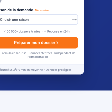
)"
ison de la demande
Nécessaire
✓ 50 000+ dossiers traités · ✓ Réponse en 24h
Préparer mon dossier
Formulaire sécurisé · Données chiffrées · Indépendant de
l'administration
écurisé SSL
10 min en moyenne
Données protégées