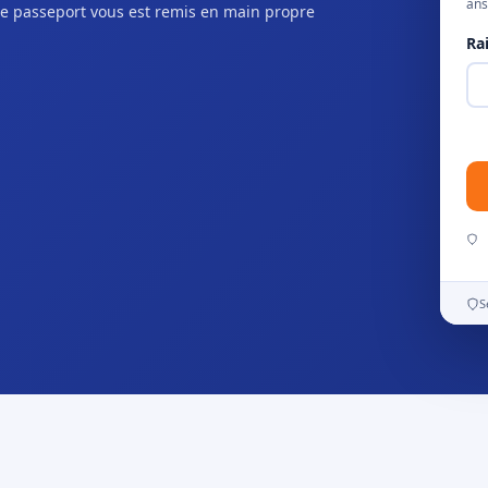
ans
e passeport vous est remis en main propre
Ra
S