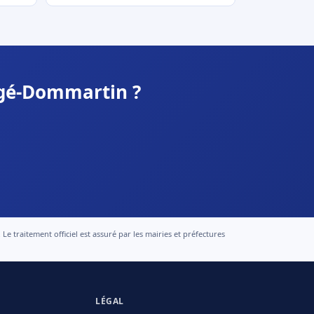
âgé-Dommartin ?
 traitement officiel est assuré par les mairies et préfectures
LÉGAL