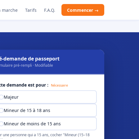
 marche
Tarifs
F.A.Q.
Commencer →
é-demande de passeport
mulaire pré-rempli · Modifiable
tte demande est pour :
Nécessaire
Majeur
Mineur de 15 à 18 ans
Mineur de moins de 15 ans
r une personne qui a 15 ans, cocher "Mineur (15–18