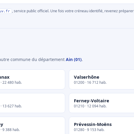
, service public officiel. Une fois votre créneau identifié, revenez prépa
uv.fr
e autre commune du département
Ain (01)
.
nnax
Valserhône
· 22 480 hab.
01200 · 16 712 hab.
Ferney-Voltaire
· 13 627 hab.
01210 · 12 094 hab.
ey
Prévessin-Moëns
· 9 388 hab.
01280 · 9 153 hab.