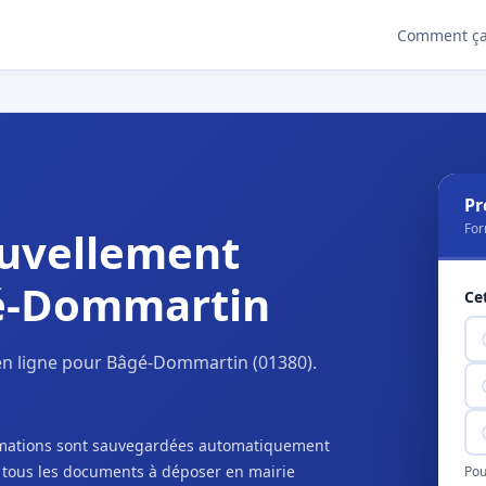
Comment ça
Pr
For
uvellement
gé-Dommartin
Ce
en ligne pour Bâgé-Dommartin (01380).
ormations sont sauvegardées automatiquement
c tous les documents à déposer en mairie
Pou