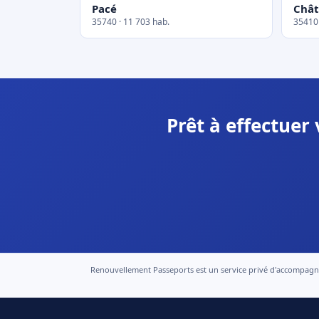
Pacé
Chât
35740 · 11 703 hab.
35410 
Prêt à effectuer
Renouvellement Passeports est un service privé d'accompagneme