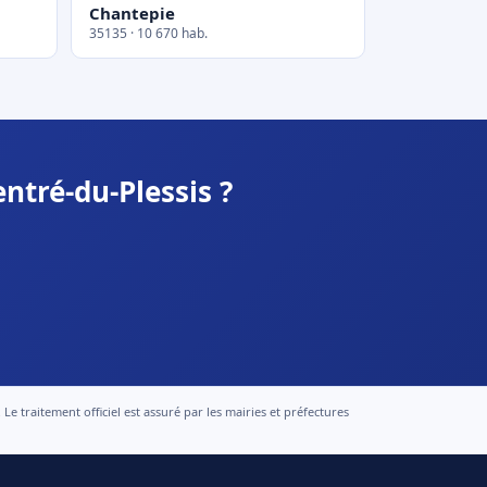
Chantepie
35135 · 10 670 hab.
ntré-du-Plessis ?
 traitement officiel est assuré par les mairies et préfectures