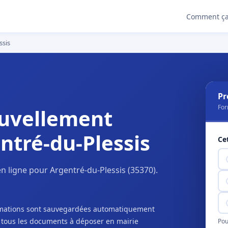
Comment ça
ssis
Pr
For
uvellement
ntré-du-Plessis
Ce
 ligne pour Argentré-du-Plessis (35370).
ormations sont sauvegardées automatiquement
c tous les documents à déposer en mairie
Pou