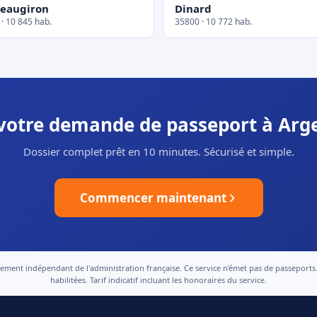
eaugiron
Dinard
· 10 845 hab.
35800 · 10 772 hab.
 votre demande de passeport à Arge
Dossier complet prêt en 10 minutes. Sécurisé et simple.
Commencer maintenant
nt indépendant de l'administration française. Ce service n'émet pas de passeports. Le
habilitées. Tarif indicatif incluant les honoraires du service.