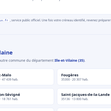
, service public officiel. Une fois votre créneau identifié, revenez prépa
uv.fr
laine
e autre commune du département
Ille-et-Vilaine (35)
.
t-Malo
Fougères
· 47 439 hab.
35300 · 20 307 hab.
on-Sévigné
Saint-Jacques-de-la-Lande
· 18 761 hab.
35136 · 13 800 hab.