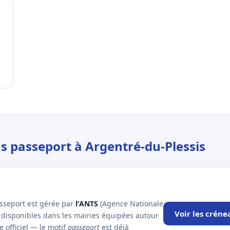
us passeport à Argentré-du-Plessis
asseport est gérée par
l'ANTS
(Agence Nationale
Voir les créne
x disponibles dans les mairies équipées autour
e officiel — le motif
passeport
est déjà