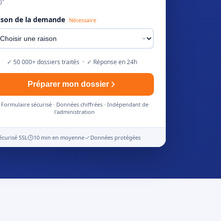
)"
ison de la demande
Nécessaire
✓ 50 000+ dossiers traités · ✓ Réponse en 24h
Préparer mon dossier
Formulaire sécurisé · Données chiffrées · Indépendant de
l'administration
écurisé SSL
10 min en moyenne
Données protégées