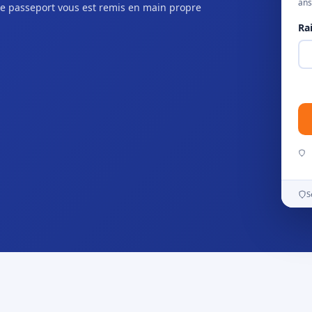
ans
e passeport vous est remis en main propre
Ra
S