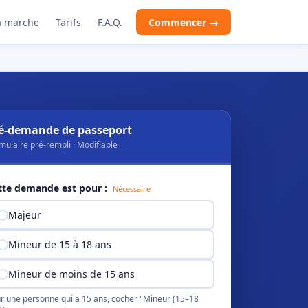
 marche
Tarifs
F.A.Q.
Commencer →
é-demande de passeport
mulaire pré-rempli · Modifiable
tte demande est pour :
Nécessaire
Majeur
Mineur de 15 à 18 ans
Mineur de moins de 15 ans
r une personne qui a 15 ans, cocher "Mineur (15–18