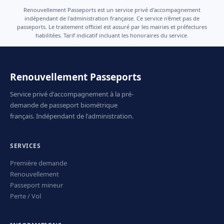
Renouvellement Passeports est un service privé d'accompagnement
indépendant de l'administration française. Ce service n'émet pas de
passeports. Le traitement officiel est assuré par les mairies et préfectures
habilitées. Tarif indicatif incluant les honoraires du service.
Renouvellement Passeports
Service privé d'accompagnement à la pré-
demande de passeport biométrique
français. Indépendant de l'administration.
SERVICES
Première demande
Renouvellement
Passeport mineur
Perte / Vol