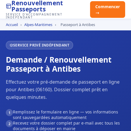
Renouvellement
Commencer
Passeports
→
SERVICE D'ACCOMPAGNEMENT
INDÉPENDANT
Accueil
›
Alpes-Maritimes
›
Passeport à Antibes
SERVICE PRIVÉ INDÉPENDANT
Demande / Renouvellement
Passeport à Antibes
Effectuez votre pré-demande de passeport en ligne
pour Antibes (06160). Dossier complet prêt en
quelques minutes.
Remplissez le formulaire en ligne — vos informations
1
sont sauvegardées automatiquement
Recevez votre dossier complet par e-mail avec tous les
2
documents à déposer en mairie