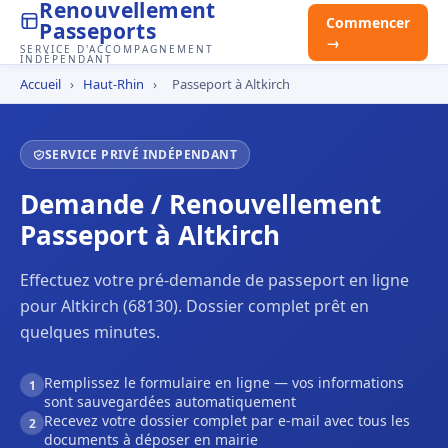
Renouvellement
Commencer
Passeports
→
SERVICE D'ACCOMPAGNEMENT
INDÉPENDANT
Accueil
›
Haut-Rhin
›
Passeport à Altkirch
SERVICE PRIVÉ INDÉPENDANT
Demande / Renouvellement
Passeport à Altkirch
Effectuez votre pré-demande de passeport en ligne
pour Altkirch (68130). Dossier complet prêt en
quelques minutes.
Remplissez le formulaire en ligne — vos informations
1
sont sauvegardées automatiquement
Recevez votre dossier complet par e-mail avec tous les
2
documents à déposer en mairie