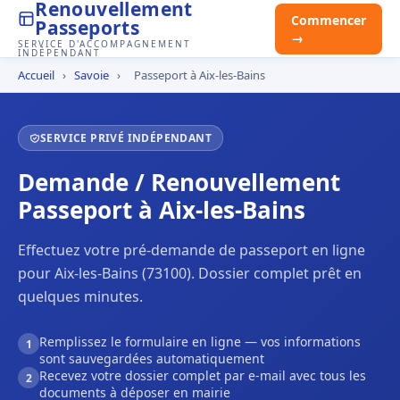
Renouvellement
Commencer
Passeports
→
SERVICE D'ACCOMPAGNEMENT
INDÉPENDANT
Accueil
›
Savoie
›
Passeport à Aix-les-Bains
SERVICE PRIVÉ INDÉPENDANT
Demande / Renouvellement
Passeport à Aix-les-Bains
Effectuez votre pré-demande de passeport en ligne
pour Aix-les-Bains (73100). Dossier complet prêt en
quelques minutes.
Remplissez le formulaire en ligne — vos informations
1
sont sauvegardées automatiquement
Recevez votre dossier complet par e-mail avec tous les
2
documents à déposer en mairie