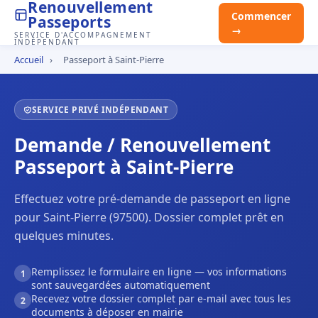
Renouvellement
Commencer
Passeports
→
SERVICE D'ACCOMPAGNEMENT
INDÉPENDANT
Accueil
›
Passeport à Saint-Pierre
SERVICE PRIVÉ INDÉPENDANT
Demande / Renouvellement
Passeport à Saint-Pierre
Effectuez votre pré-demande de passeport en ligne
pour Saint-Pierre (97500). Dossier complet prêt en
quelques minutes.
Remplissez le formulaire en ligne — vos informations
1
sont sauvegardées automatiquement
Recevez votre dossier complet par e-mail avec tous les
2
documents à déposer en mairie