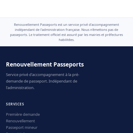
Renouvellement Passeports est un service privé d'accompagnement
indépendant de l'administration française. Nous n'émettons pas de
passeports. Le traitement officiel est assuré par les mairies et préfectures
habilitées.
Renouvellement Passeports
Service privé d'accompagnement à la pré-
demande de passeport. Indépendant de
l'administration.
SERVICES
Première demande
Renouvellement
Passeport mineur