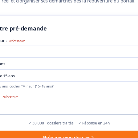
réel et d'organiser ses démarches dès la réouverture du portail.
tre pré-demande
ur :
Nécessaire
ans
e 15 ans
 ans, cocher "Mineur (15–18 ans)"
e
Nécessaire
✓ 50 000+ dossiers traités · ✓ Réponse en 24h
Préparer mon dossier