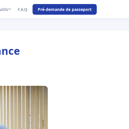
utils
F.A.Q
Pré-demande de passeport
ance