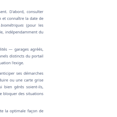
ent. D'abord, consulter
n et connaître la date de
 biométriques
(pour les
iode, indépendamment du
ilités — garages agréés,
els distincts du portail
uation l'exige.
anticiper ses démarches
uire ou une carte grise
i bien gérés soient-ils,
 bloquer des situations
ste la optimale façon de