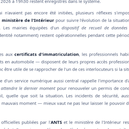
l 2026 à 19h30 restent enregistrés dans le système.
 n'avaient pas encore été initiées, plusieurs réflexes s'impos
u
ministère de l'Intérieur
pour suivre l'évolution de la situatio
l. Les mairies équipées d'un
dispositif de recueil de données
'identité notamment) restent opérationnelles pendant cette pér
ées aux
certificats d'immatriculation
, les professionnels hab
ts en automobile — disposent de leurs propres accès professionn
c être utile de se rapprocher de l'un de ces interlocuteurs si la sit
e d'un service numérique aussi central rappelle l'importance d'
 attendre le dernier moment
pour renouveler un permis de cond
il, quelle que soit la situation. Les incidents de sécurité, auss
u mauvais moment — mieux vaut ne pas leur laisser le pouvoir de
officielles publiées par l'
ANTS
et le ministère de l'Intérieur re