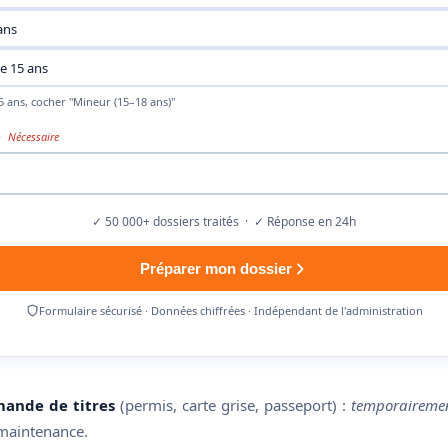
ans
e 15 ans
 ans, cocher "Mineur (15–18 ans)"
e
Nécessaire
✓ 50 000+ dossiers traités · ✓ Réponse en 24h
Préparer mon dossier
Formulaire sécurisé · Données chiffrées · Indépendant de l'administration
ande de titres
(permis, carte grise, passeport) :
temporairemen
 maintenance.