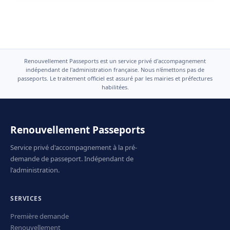
Renouvellement Passeports est un service privé d'accompagnement
indépendant de l'administration française. Nous n'émettons pas de
passeports. Le traitement officiel est assuré par les mairies et préfectures
habilitées.
Renouvellement Passeports
Service privé d'accompagnement à la pré-
demande de passeport. Indépendant de
l'administration.
SERVICES
Première demande
Renouvellement