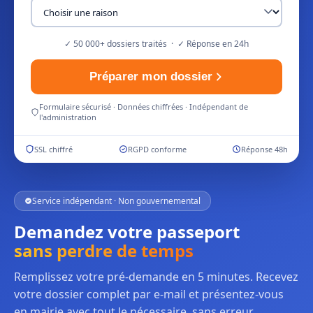
✓ 50 000+ dossiers traités · ✓ Réponse en 24h
Préparer mon dossier
Formulaire sécurisé · Données chiffrées · Indépendant de
l'administration
SSL chiffré
RGPD conforme
Réponse 48h
Service indépendant · Non gouvernemental
Demandez votre passeport
sans perdre de temps
Remplissez votre pré-demande en 5 minutes. Recevez
votre dossier complet par e-mail et présentez-vous
en mairie avec tout le nécessaire, sans erreur.